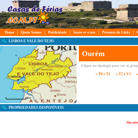
|
|
|
|
|
Home
Quem Somos
Publicidade
Junte-se a nós
Permuta de Links
LISBOA E VALE DO TEJO
Ourém
Clique na tipologia para ver as pro
» T0 e T1
» T2 e V2
PROPRIEDADES DISPONÍVEIS
Não exis