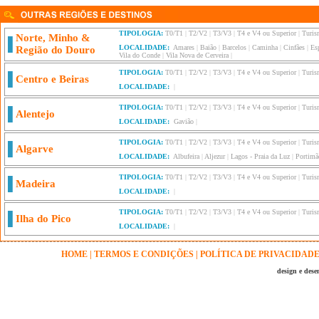
TIPOLOGIA:
T0/T1
|
T2/V2
|
T3/V3
|
T4 e V4 ou Superior
|
Turis
Norte, Minho &
LOCALIDADE:
Amares
|
Baião
|
Barcelos
|
Caminha
|
Cinfães
|
Es
Região do Douro
Vila do Conde
|
Vila Nova de Cerveira
|
TIPOLOGIA:
T0/T1
|
T2/V2
|
T3/V3
|
T4 e V4 ou Superior
|
Turis
Centro e Beiras
LOCALIDADE:
|
TIPOLOGIA:
T0/T1
|
T2/V2
|
T3/V3
|
T4 e V4 ou Superior
|
Turis
Alentejo
LOCALIDADE:
Gavião
|
TIPOLOGIA:
T0/T1
|
T2/V2
|
T3/V3
|
T4 e V4 ou Superior
|
Turis
Algarve
LOCALIDADE:
Albufeira
|
Aljezur
|
Lagos - Praia da Luz
|
Portimã
TIPOLOGIA:
T0/T1
|
T2/V2
|
T3/V3
|
T4 e V4 ou Superior
|
Turis
Madeira
LOCALIDADE:
|
TIPOLOGIA:
T0/T1
|
T2/V2
|
T3/V3
|
T4 e V4 ou Superior
|
Turis
Ilha do Pico
LOCALIDADE:
|
HOME
|
TERMOS E CONDIÇÕES
|
POLÍTICA DE PRIVACIDAD
design e des