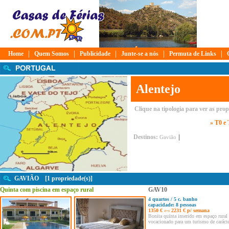
|
|
|
|
|
Home
Quem Somos
Publicidade
Junte-se a nós
Permuta de Links
Alentejo
Clique na tipologia para ver as pro
» T0 e
|
Destinos:
Gavião
GAVIÃO [1 propriedade(s)]
Quinta com piscina em espaço rural
GAV10
4 quartos / 5 c. banho
capacidade: 8 pessoas
1350 € ‹–› 2231 € p/ semana
Bonita quinta inserido em espaço rural 
vocacionado para um turismo de carácte