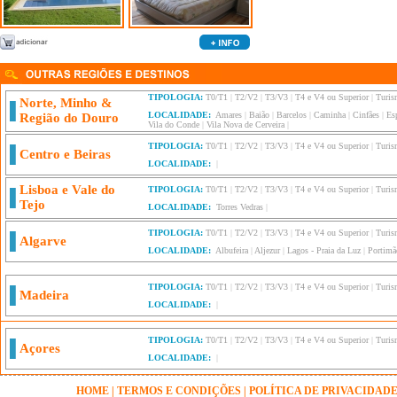
TIPOLOGIA:
T0/T1
|
T2/V2
|
T3/V3
|
T4 e V4 ou Superior
|
Turis
Norte, Minho &
LOCALIDADE:
Amares
|
Baião
|
Barcelos
|
Caminha
|
Cinfães
|
Es
Região do Douro
Vila do Conde
|
Vila Nova de Cerveira
|
TIPOLOGIA:
T0/T1
|
T2/V2
|
T3/V3
|
T4 e V4 ou Superior
|
Turis
Centro e Beiras
LOCALIDADE:
|
Lisboa e Vale do
TIPOLOGIA:
T0/T1
|
T2/V2
|
T3/V3
|
T4 e V4 ou Superior
|
Turis
Tejo
LOCALIDADE:
Torres Vedras
|
TIPOLOGIA:
T0/T1
|
T2/V2
|
T3/V3
|
T4 e V4 ou Superior
|
Turis
Algarve
LOCALIDADE:
Albufeira
|
Aljezur
|
Lagos - Praia da Luz
|
Portimã
TIPOLOGIA:
T0/T1
|
T2/V2
|
T3/V3
|
T4 e V4 ou Superior
|
Turis
Madeira
LOCALIDADE:
|
TIPOLOGIA:
T0/T1
|
T2/V2
|
T3/V3
|
T4 e V4 ou Superior
|
Turis
Açores
LOCALIDADE:
|
HOME
|
TERMOS E CONDIÇÕES
|
POLÍTICA DE PRIVACIDAD