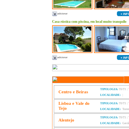
Casa rústica com piscina, em local muito tranquilo
TIPOLOGIA:
T0/T1
|
Centro e Beiras
LOCALIDADE:
|
Lisboa e Vale do
TIPOLOGIA:
T0/T1
|
Tejo
LOCALIDADE:
Torre
TIPOLOGIA:
T0/T1
|
Alentejo
LOCALIDADE:
Gavi