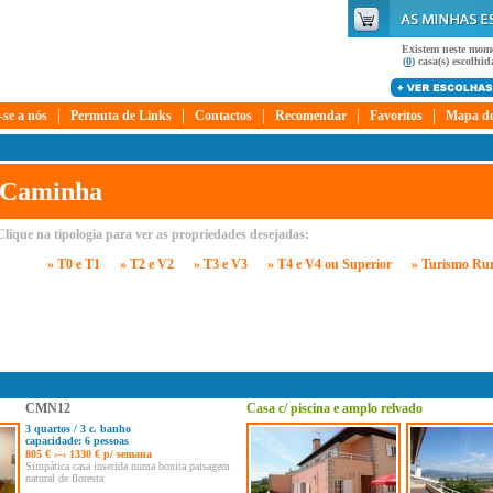
Existem neste mom
(
0
) casa(s) escolhida
|
|
|
|
|
-se a nós
Permuta de Links
Contactos
Recomendar
Favoritos
Mapa do
Caminha
Clique na tipologia para ver as propriedades desejadas:
» T0 e T1
» T2 e V2
» T3 e V3
» T4 e V4 ou Superior
» Turismo Rur
CMN12
Casa c/ piscina e amplo relvado
3 quartos / 3 c. banho
capacidade: 6 pessoas
805 € ‹–› 1330 € p/ semana
Simpática casa inserida numa bonita paisagem
natural de floresta