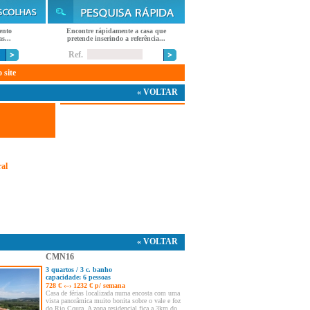
ento
Encontre rápidamente a casa que
s...
pretende inserindo a referência...
Ref.
 site
« VOLTAR
al
« VOLTAR
CMN16
3 quartos / 3 c. banho
capacidade: 6 pessoas
728 € ‹–› 1232 € p/ semana
Casa de férias localizada numa encosta com uma
vista panorâmica muito bonita sobre o vale e foz
do Rio Coura. A zona residencial fica a 3km do