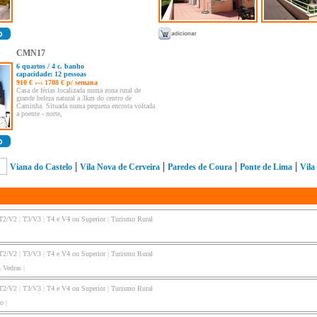
CMN17
6 quartos / 4 c. banho
capacidade: 12 pessoas
910 € ‹–› 1708 € p/ semana
Casa de férias localizada numa zona rural de
grande beleza natural a 3km do centro de
Caminha. Situada numa pequena encosta voltada
a poente - norte,
|
|
|
|
Viana do Castelo
Vila Nova de Cerveira
Paredes de Coura
Ponte de Lima
Vila
T2/V2
|
T3/V3
|
T4 e V4 ou Superior
|
Turismo Rural
T2/V2
|
T3/V3
|
T4 e V4 ou Superior
|
Turismo Rural
s Vedras
|
T2/V2
|
T3/V3
|
T4 e V4 ou Superior
|
Turismo Rural
ão
|