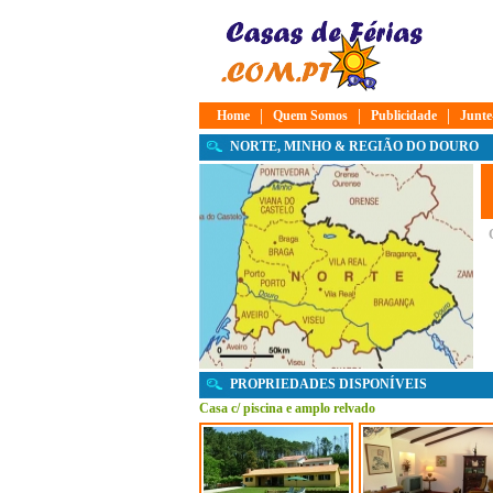
|
|
|
Home
Quem Somos
Publicidade
Junte
NORTE, MINHO & REGIÃO DO DOURO
PROPRIEDADES DISPONÍVEIS
Casa c/ piscina e amplo relvado