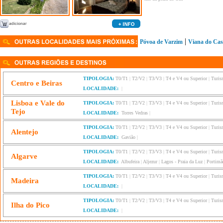
|
Póvoa de Varzim
Viana do Cas
TIPOLOGIA:
T0/T1
|
T2/V2
|
T3/V3
|
T4 e V4 ou Superior
|
Turis
Centro e Beiras
LOCALIDADE:
|
Lisboa e Vale do
TIPOLOGIA:
T0/T1
|
T2/V2
|
T3/V3
|
T4 e V4 ou Superior
|
Turis
Tejo
LOCALIDADE:
Torres Vedras
|
TIPOLOGIA:
T0/T1
|
T2/V2
|
T3/V3
|
T4 e V4 ou Superior
|
Turis
Alentejo
LOCALIDADE:
Gavião
|
TIPOLOGIA:
T0/T1
|
T2/V2
|
T3/V3
|
T4 e V4 ou Superior
|
Turis
Algarve
LOCALIDADE:
Albufeira
|
Aljezur
|
Lagos - Praia da Luz
|
Portimã
TIPOLOGIA:
T0/T1
|
T2/V2
|
T3/V3
|
T4 e V4 ou Superior
|
Turis
Madeira
LOCALIDADE:
|
TIPOLOGIA:
T0/T1
|
T2/V2
|
T3/V3
|
T4 e V4 ou Superior
|
Turis
Ilha do Pico
LOCALIDADE:
|