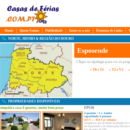
|
|
|
|
|
Home
Quem Somos
Publicidade
Junte-se a nós
Permuta de Links
NORTE, MINHO & REGIÃO DO DOURO
Esposende
Clique na tipologia para ver as pro
» T0 e T1
» T2 e V2
PROPRIEDADES DISPONÍVEIS
simpática casa 4 quartos, muito bom preço
EPS36
4 quartos / 1 c. banho
capacidade: 6 pessoas
455 € ‹–› 854 € p/ semana
Simpática casa de férias localizada no 
de Esposende a 1k duma praia fluvial e
km da praia de Ofir