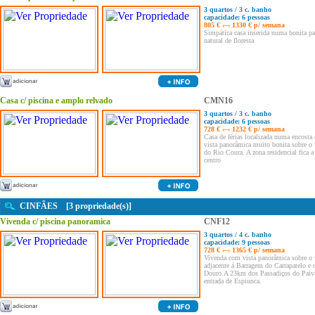
3 quartos / 3 c. banho
capacidade: 6 pessoas
805 € ‹–› 1330 € p/ semana
Simpática casa inserida numa bonita p
natural de floresta
Casa c/ piscina e amplo relvado
CMN16
3 quartos / 3 c. banho
capacidade: 6 pessoas
728 € ‹–› 1232 € p/ semana
Casa de férias localizada numa encost
vista panorâmica muito bonita sobre o 
do Rio Coura. A zona residencial fica 
centro
CINFÃES [3 propriedade(s)]
Vivenda c/ piscina panoramica
CNF12
3 quartos / 4 c. banho
capacidade: 9 pessoas
728 € ‹–› 1365 € p/ semana
Vivenda com vista panorâmica sobre o 
adjacente á Barragem do Carrapatelo e o
Douro.A 23km dos Passadiços do Paiv
entrada de Espiunca.