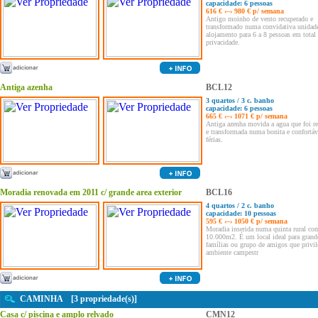
capacidade: 6 pessoas
616 € ‹–› 980 € p/ semana
Antigo moinho de vento recuperado e
transformado numa convidativa unidad
alojamento para 6 a 8 pessoas em total
privacidade.
Antiga azenha
BCL12
3 quartos / 3 c. banho
capacidade: 6 pessoas
665 € ‹–› 1071 € p/ semana
Antiga azenha movida a agua que foi re
e transformada numa bonita e confortáv
férias.
Moradia renovada em 2011 c/ grande area exterior
BCL16
4 quartos / 2 c. banho
capacidade: 10 pessoas
595 € ‹–› 1050 € p/ semana
Moradia inserida numa quinta rural com
10.000m2. É um local ideal para grand
famílias ou grupo de amigos que privi
ambiente campestr
CAMINHA [3 propriedade(s)]
Casa c/ piscina e amplo relvado
CMN12