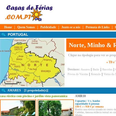
|
|
|
|
|
Home
Quem Somos
Publicidade
Junte-se a nós
Permuta de Links
Norte, Minho & 
Clique na tipologia para ver as pro
» T0 e
|
|
|
Destinos:
Amares
Baião
Barcelos
|
|
Póvoa de Varzim
Resende
Vieira do
AMARES [1 propriedade(s)]
casa rústica com piscina e jardim vista panoramica
AMR10
3 quartos / 1 c. banho
capacidade: 6 pessoas
330 € ‹–› 950 € p/ semana
Bonita casa rústica situada no centro da
Caldelas, famosa estância termal no co
Minho.