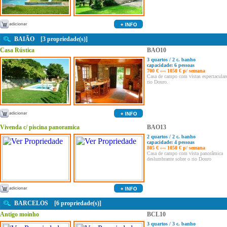
BAIÃO [3 propriedade(s)]
Casa Rústica
BAO10
3 quartos / 2 c. banho
capacidade: 6 pessoas
700 € ‹–› 1050 € p/ semana
Casa de campo com vistas espectacular
rio Douro.
Vivenda c/ piscina panoramica
BAO13
2 quartos / 2 c. banho
capacidade: 4 pessoas
805 € ‹–› 1050 € p/ semana
Casa de campo com vista panorâmica
deslumbrante sobre o rio Douro
BARCELOS [6 propriedade(s)]
Antigo moinho
BCL10
3 quartos / 3 c. banho