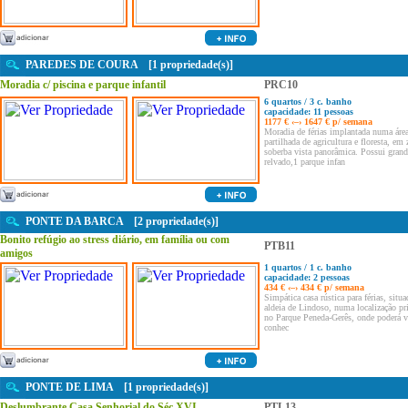
PAREDES DE COURA [1 propriedade(s)]
Moradia c/ piscina e parque infantil
PRC10
6 quartos / 3 c. banho
capacidade: 11 pessoas
1177 € ‹–› 1647 € p/ semana
Moradia de férias implantada numa áre
partilhada de agricultura e floresta, em 
soberba vista panorâmica. Possui grand
relvado,1 parque infan
PONTE DA BARCA [2 propriedade(s)]
Bonito refúgio ao stress diário, em família ou com
PTB11
amigos
1 quartos / 1 c. banho
capacidade: 2 pessoas
434 € ‹–› 434 € p/ semana
Simpática casa rústica para férias, situa
aldeia de Lindoso, numa localização pr
no Parque Peneda-Gerês, onde poderá vi
conhec
PONTE DE LIMA [1 propriedade(s)]
Deslumbrante Casa Senhorial do Séc.XVI
PTL13