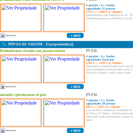
6 quartos / 6 c. banho
capacidade: 11 pessoas
1576 € ‹–› 3402 € p/ semana
Deslumbrante casa senhorial do séc. X
transformada numa confortável casa de f
PÓVOA DE VARZIM [3 propriedade(s)]
Deslumbrante vivenda com jacuzzi exterior
PVZ16
4 quartos / 4 c. banho
capacidade: 8 pessoas
1204 € ‹–› 2205 € p/ semana
Magnifica vivenda situada numa encos
vista panorâmica deslumbrante sobre a 
Póvoa de Varzim e toda a zona litoral.
moradia c/piscina,num só piso
PVZ34
3 quartos / 5 c. banho
capacidade: 10 pessoas
994 € ‹–› 1295 € p/ semana
Casa de férias simpática, localizada no
da Póvoa de Varzim, inserida numa pa
semi-rural onde predominam campos ag
casas