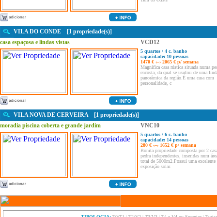
VILA DO CONDE [1 propriedade(s)]
casa espaçosa e lindas vistas
VCD12
5 quartos / 4 c. banho
capacidade: 10 pessoas
1470 € ‹–› 2065 € p/ semana
Magnifica casa rústica situada numa p
encosta, da qual se usufrui de uma lind
panorâmica da região.É uma casa com
personalidade, c
VILA NOVA DE CERVEIRA [1 propriedade(s)]
moradia piscina coberta e grande jardim
VNC10
5 quartos / 6 c. banho
capacidade: 14 pessoas
280 € ‹–› 1652 € p/ semana
Bonita propriedade composta por 2 cas
pedra independentes, inseridas num área
total de 5000m2.Possui uma excelente
exposição solar.
TIPOLOGIA:
T0/T1
|
T2/V2
|
T3/V3
|
T4 e V4 ou Superior
|
Turis