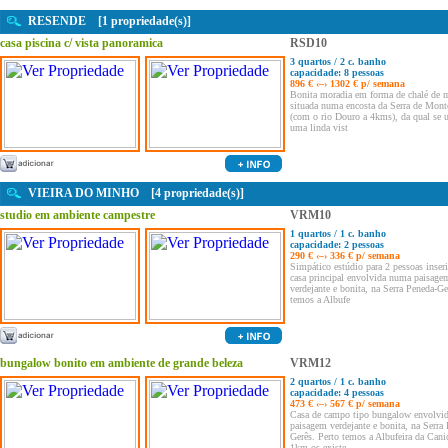
RESENDE [1 propriedade(s)]
casa piscina c/ vista panoramica
RSD10
3 quartos / 2 c. banho
capacidade: 8 pessoas
896 € ‹–› 1302 € p/ semana
Bonita moradia em forma de chalé de 
situada numa encosta da Serra de Mon
(com o rio Douro a 4kms), da qual se u
uma linda vist
VIEIRA DO MINHO [4 propriedade(s)]
studio em ambiente campestre
VRM10
1 quartos / 1 c. banho
capacidade: 2 pessoas
290 € ‹–› 336 € p/ semana
Simpático estúdio para 2 pessoas inse
casa principal envolvida numa paisage
verdejante e bonita, na Serra Peneda-Ge
temos a Albufe
bungalow bonito em ambiente de grande beleza
VRM12
2 quartos / 1 c. banho
capacidade: 4 pessoas
473 € ‹–› 567 € p/ semana
Casa de campo tipo bungalow envolvi
paisagem verdejante e bonita, na Serra
Gerês. Perto temos a Albufeira da Caniç
1km os existe