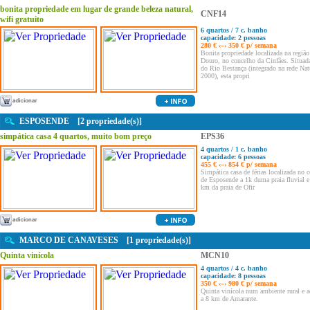
bonita propriedade em lugar de grande beleza natural,
CNF14
wifi gratuito
6 quartos / 7 c. banho
capacidade: 2 pessoas
280 € ‹–› 350 € p/ semana
Bonita propriedade localizada na região
Douro, no concelho da Cinfães. Situad
do Rio Bestança (integrado na rede Nat
2000), esta propri
ESPOSENDE [2 propriedade(s)]
simpática casa 4 quartos, muito bom preço
EPS36
4 quartos / 1 c. banho
capacidade: 6 pessoas
455 € ‹–› 854 € p/ semana
Simpática casa de férias localizada no 
de Esposende a 1k duma praia fluvial e
km da praia de Ofir
MARCO DE CANAVESES [1 propriedade(s)]
Quinta vinícola
MCN10
4 quartos / 4 c. banho
capacidade: 8 pessoas
350 € ‹–› 980 € p/ semana
Quinta vinícola num ambiente rural e a
a 8 km de Amarante.