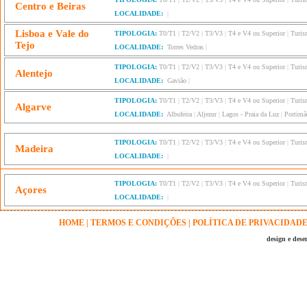
Centro e Beiras
LOCALIDADE:
|
Lisboa e Vale do
TIPOLOGIA:
T0/T1
|
T2/V2
|
T3/V3
|
T4 e V4 ou Superior
|
Turis
Tejo
LOCALIDADE:
Torres Vedras
|
TIPOLOGIA:
T0/T1
|
T2/V2
|
T3/V3
|
T4 e V4 ou Superior
|
Turis
Alentejo
LOCALIDADE:
Gavião
|
TIPOLOGIA:
T0/T1
|
T2/V2
|
T3/V3
|
T4 e V4 ou Superior
|
Turis
Algarve
LOCALIDADE:
Albufeira
|
Aljezur
|
Lagos - Praia da Luz
|
Portimã
TIPOLOGIA:
T0/T1
|
T2/V2
|
T3/V3
|
T4 e V4 ou Superior
|
Turis
Madeira
LOCALIDADE:
|
TIPOLOGIA:
T0/T1
|
T2/V2
|
T3/V3
|
T4 e V4 ou Superior
|
Turis
Açores
LOCALIDADE:
|
HOME
|
TERMOS E CONDIÇÕES
|
POLÍTICA DE PRIVACIDAD
design e des