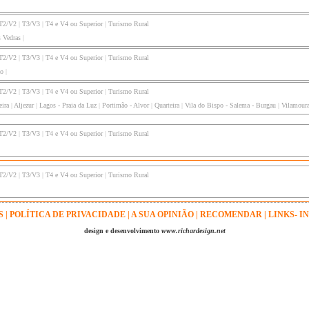
T2/V2
|
T3/V3
|
T4 e V4 ou Superior
|
Turismo Rural
s Vedras
|
T2/V2
|
T3/V3
|
T4 e V4 ou Superior
|
Turismo Rural
ão
|
T2/V2
|
T3/V3
|
T4 e V4 ou Superior
|
Turismo Rural
eira
|
Aljezur
|
Lagos - Praia da Luz
|
Portimão - Alvor
|
Quarteira
|
Vila do Bispo - Salema - Burgau
|
Vilamour
T2/V2
|
T3/V3
|
T4 e V4 ou Superior
|
Turismo Rural
T2/V2
|
T3/V3
|
T4 e V4 ou Superior
|
Turismo Rural
S
|
POLÍTICA DE PRIVACIDADE
|
A SUA OPINIÃO
|
RECOMENDAR
|
LINKS- I
design e desenvolvimento
www.richardesign.net