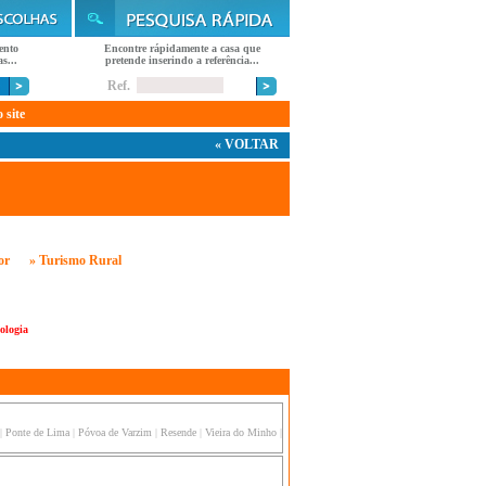
ento
Encontre rápidamente a casa que
s...
pretende inserindo a referência...
Ref.
 site
« VOLTAR
or
» Turismo Rural
ologia
|
Ponte de Lima
|
Póvoa de Varzim
|
Resende
|
Vieira do Minho
|