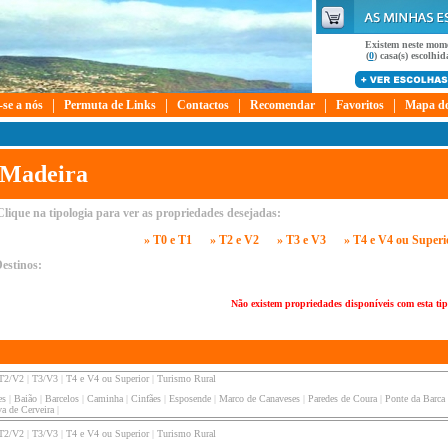
Existem neste mom
(
0
) casa(s) escolhida
|
|
|
|
|
-se a nós
Permuta de Links
Contactos
Recomendar
Favoritos
Mapa do
Madeira
Clique na tipologia para ver as propriedades desejadas:
» T0 e T1
» T2 e V2
» T3 e V3
» T4 e V4 ou Superi
estinos:
Não existem propriedades disponíveis com esta tip
T2/V2
|
T3/V3
|
T4 e V4 ou Superior
|
Turismo Rural
es
|
Baião
|
Barcelos
|
Caminha
|
Cinfães
|
Esposende
|
Marco de Canaveses
|
Paredes de Coura
|
Ponte da Barca
a de Cerveira
|
T2/V2
|
T3/V3
|
T4 e V4 ou Superior
|
Turismo Rural