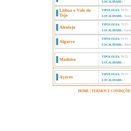
LOCALIDADE:
|
Lisboa e Vale do
TIPOLOGIA:
T0/T1
|
Tejo
LOCALIDADE:
Torre
TIPOLOGIA:
T0/T1
|
Alentejo
LOCALIDADE:
Gavi
TIPOLOGIA:
T0/T1
|
Algarve
LOCALIDADE:
Albuf
TIPOLOGIA:
T0/T1
|
Madeira
LOCALIDADE:
|
TIPOLOGIA:
T0/T1
|
Açores
LOCALIDADE:
|
HOME
|
TERMOS E CONDIÇÕE