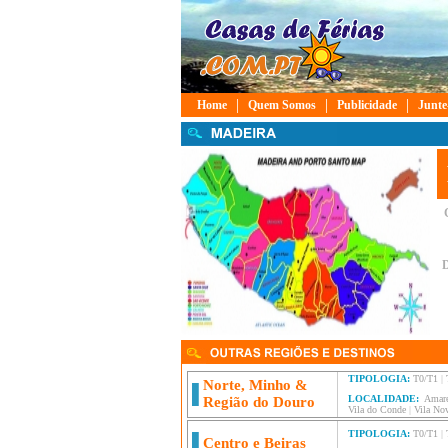
|
|
|
Home
Quem Somos
Publicidade
Junte
D
TIPOLOGIA:
T0/T1
|
Norte, Minho &
LOCALIDADE:
Amar
Região do Douro
Vila do Conde
|
Vila Nov
TIPOLOGIA:
T0/T1
|
Centro e Beiras