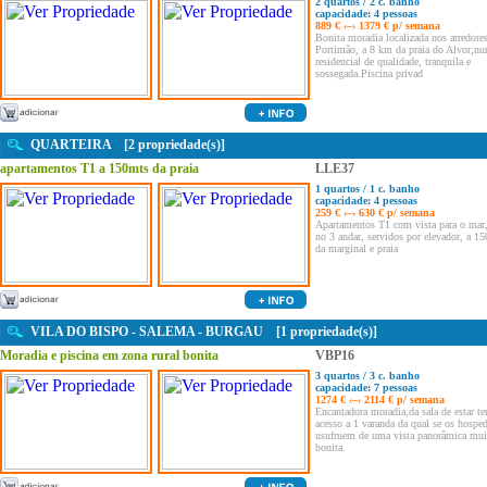
2 quartos / 2 c. banho
capacidade: 4 pessoas
889 € ‹–› 1379 € p/ semana
Bonita moradia localizada nos arredore
Portimão, a 8 km da praia do Alvor,n
residencial de qualidade, tranquila e
sossegada.Piscina privad
QUARTEIRA [2 propriedade(s)]
apartamentos T1 a 150mts da praia
LLE37
1 quartos / 1 c. banho
capacidade: 4 pessoas
259 € ‹–› 630 € p/ semana
Apartamentos T1 com vista para o mar,
no 3 andar, servidos por elevador, a 1
da marginal e praia
VILA DO BISPO - SALEMA - BURGAU [1 propriedade(s)]
Moradia e piscina em zona rural bonita
VBP16
3 quartos / 3 c. banho
capacidade: 7 pessoas
1274 € ‹–› 2114 € p/ semana
Encantadora moradia,da sala de estar t
acesso a 1 varanda da qual se os hospe
usufruem de uma vista panorâmica mui
bonita.