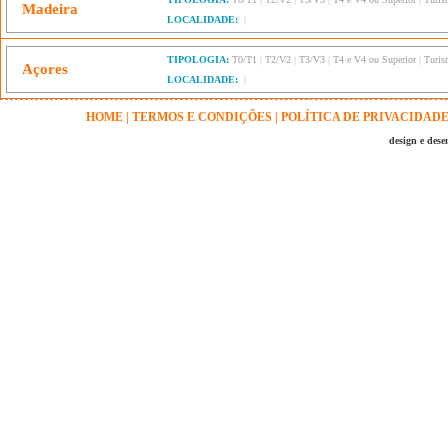
Madeira
LOCALIDADE:
|
TIPOLOGIA:
T0/T1
|
T2/V2
|
T3/V3
|
T4 e V4 ou Superior
|
Turis
Açores
LOCALIDADE:
|
HOME
|
TERMOS E CONDIÇÕES
|
POLÍTICA DE PRIVACIDAD
design e des