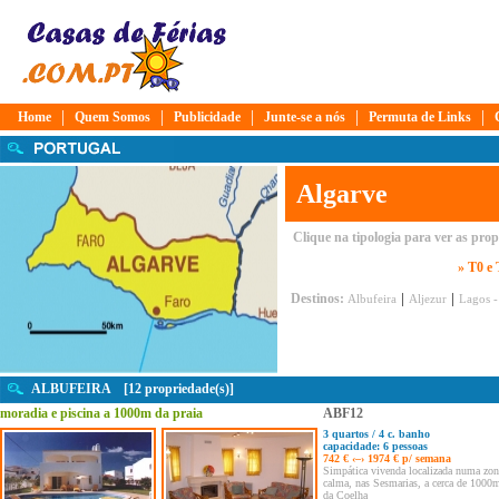
|
|
|
|
|
Home
Quem Somos
Publicidade
Junte-se a nós
Permuta de Links
Algarve
Clique na tipologia para ver as pro
» T0 e
|
|
Destinos:
Albufeira
Aljezur
Lagos -
ALBUFEIRA [12 propriedade(s)]
moradia e piscina a 1000m da praia
ABF12
3 quartos / 4 c. banho
capacidade: 6 pessoas
742 € ‹–› 1974 € p/ semana
Simpática vivenda localizada numa zo
calma, nas Sesmarias, a cerca de 1000m
da Coelha