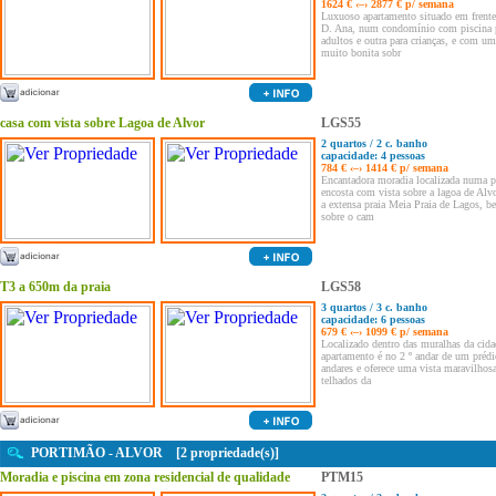
1624 € ‹–› 2877 € p/ semana
Luxuoso apartamento situado em frente 
D. Ana, num condomínio com piscina 
adultos e outra para crianças, e com um
muito bonita sobr
casa com vista sobre Lagoa de Alvor
LGS55
2 quartos / 2 c. banho
capacidade: 4 pessoas
784 € ‹–› 1414 € p/ semana
Encantadora moradia localizada numa 
encosta com vista sobre a lagoa de Alvo
a extensa praia Meia Praia de Lagos, 
sobre o cam
T3 a 650m da praia
LGS58
3 quartos / 3 c. banho
capacidade: 6 pessoas
679 € ‹–› 1099 € p/ semana
Localizado dentro das muralhas da cida
apartamento é no 2 º andar de um prédi
andares e oferece uma vista maravilhos
telhados da
PORTIMÃO - ALVOR [2 propriedade(s)]
Moradia e piscina em zona residencial de qualidade
PTM15