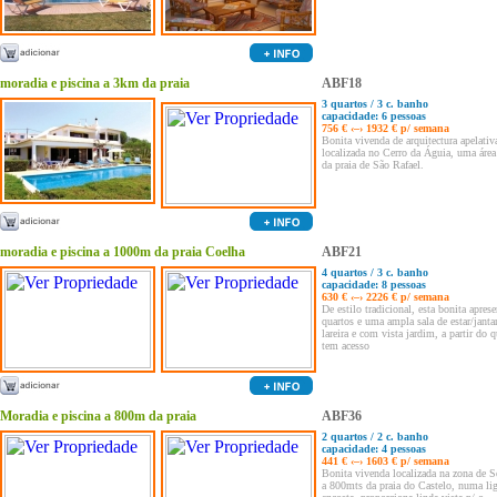
moradia e piscina a 3km da praia
ABF18
3 quartos / 3 c. banho
capacidade: 6 pessoas
756 € ‹–› 1932 € p/ semana
Bonita vivenda de arquitectura apelativ
localizada no Cerro da Águia, uma áre
da praia de São Rafael.
moradia e piscina a 1000m da praia Coelha
ABF21
4 quartos / 3 c. banho
capacidade: 8 pessoas
630 € ‹–› 2226 € p/ semana
De estilo tradicional, esta bonita aprese
quartos e uma ampla sala de estar/jant
lareira e com vista jardim, a partir do q
tem acesso
Moradia e piscina a 800m da praia
ABF36
2 quartos / 2 c. banho
capacidade: 4 pessoas
441 € ‹–› 1603 € p/ semana
Bonita vivenda localizada na zona de S
a 800mts da praia do Castelo, numa lig