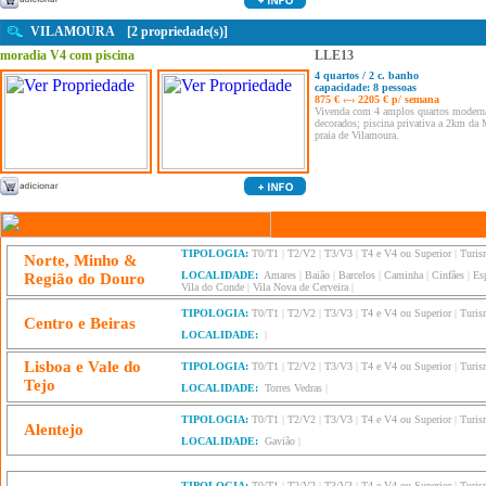
VILAMOURA [2 propriedade(s)]
moradia V4 com piscina
LLE13
4 quartos / 2 c. banho
capacidade: 8 pessoas
875 € ‹–› 2205 € p/ semana
Vivenda com 4 amplos quartos modern
decorados; piscina privativa a 2km da 
praia de Vilamoura.
TIPOLOGIA:
T0/T1
|
T2/V2
|
T3/V3
|
T4 e V4 ou Superior
|
Turis
Norte, Minho &
LOCALIDADE:
Amares
|
Baião
|
Barcelos
|
Caminha
|
Cinfães
|
Es
Região do Douro
Vila do Conde
|
Vila Nova de Cerveira
|
TIPOLOGIA:
T0/T1
|
T2/V2
|
T3/V3
|
T4 e V4 ou Superior
|
Turis
Centro e Beiras
LOCALIDADE:
|
Lisboa e Vale do
TIPOLOGIA:
T0/T1
|
T2/V2
|
T3/V3
|
T4 e V4 ou Superior
|
Turis
Tejo
LOCALIDADE:
Torres Vedras
|
TIPOLOGIA:
T0/T1
|
T2/V2
|
T3/V3
|
T4 e V4 ou Superior
|
Turis
Alentejo
LOCALIDADE:
Gavião
|
TIPOLOGIA:
T0/T1
|
T2/V2
|
T3/V3
|
T4 e V4 ou Superior
|
Turis