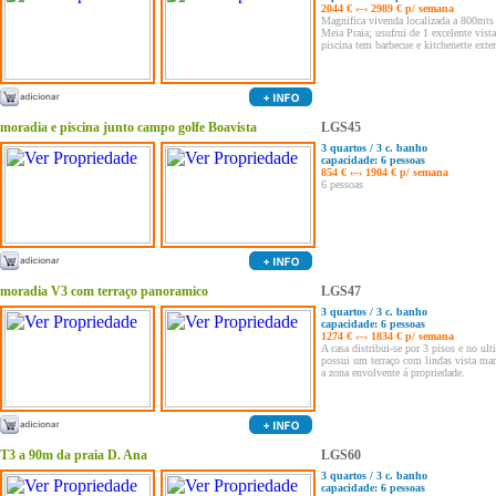
2044 € ‹–› 2989 € p/ semana
Magnifica vivenda localizada a 800mts 
Meia Praia; usufrui de 1 excelente vist
piscina tem barbecue e kitchenette exter
moradia e piscina junto campo golfe Boavista
LGS45
3 quartos / 3 c. banho
capacidade: 6 pessoas
854 € ‹–› 1904 € p/ semana
6 pessoas
moradia V3 com terraço panoramico
LGS47
3 quartos / 3 c. banho
capacidade: 6 pessoas
1274 € ‹–› 1834 € p/ semana
A casa distribui-se por 3 pisos e no ul
possui um terraço com lindas vista mar
a zona envolvente á propriedade.
T3 a 90m da praia D. Ana
LGS60
3 quartos / 3 c. banho
capacidade: 6 pessoas