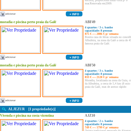
encosta, proporciona linda vista p/ o
mar.Renovada em2009.
moradia e piscina perto praia da Galé
ABF49
4 quartos / 3 c. banho
capacidade: 8 pessoas
875 € ‹–› 2086 € p/ semana
Bonita casa de férias situada no conce
Albufeira, na zona da Galé a cerca de 
famosa praia da Galé.
moradia e piscina perto praia da Galé
ABF50
4 quartos / 3 c. banho
capacidade: 8 pessoas
833 € ‹–› 2128 € p/ semana
Moradia, localizada na zona da Guia, c
da Albufeira, a cerca de 5,4 km (8 min 
praia da Galé, mas de acesso rápido
ALJEZUR [1 propriedade(s)]
Vivenda e piscina na costa vicentina
AJZ10
4 quartos / 2 c. banho
capacidade: 8 pessoas
749 € ‹–› 1799 € p/ semana
Quinta tradicional renovada do Algarve