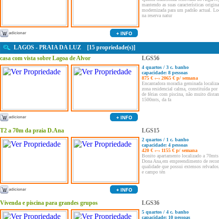
mantendo as suas características origin
modernizada para um padrão actual. Lo
na reserva natur
LAGOS - PRAIA DA LUZ [15 propriedade(s)]
casa com vista sobre Lagoa de Alvor
LGS56
4 quartos / 3 c. banho
capacidade: 8 pessoas
875 € ‹–› 2065 € p/ semana
Encantadora moradia geminada localiz
zona residencial calma, constituída por
de férias com piscina, não muito distan
1500mts, da fa
T2 a 70m da praia D.Ana
LGS15
2 quartos / 1 c. banho
capacidade: 4 pessoas
420 € ‹–› 1155 € p/ semana
Bonito apartamento localizado a 70mts 
Dona Ana,em empreendimento de recon
qualidade que possui extensos relvados
e campo tén
Vivenda e piscina para grandes grupos
LGS36
5 quartos / 4 c. banho
capacidade: 10 pessoas