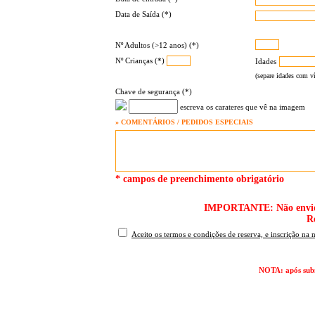
Data de Saída (*)
Nº Adultos (>12 anos) (*)
Nº Crianças (*)
Idades
(separe idades com ví
Chave de segurança (*)
escreva os carateres que vê na imagem
» COMENTÁRIOS / PEDIDOS ESPECIAIS
* campos de preenchimento obrigatório
IMPORTANTE: Não envie o 
R
Aceito os termos e condições de reserva, e inscrição na 
NOTA: após subm