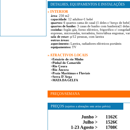
Vila Nova de Cerveira
DETALHES, EQUIPAMENTOS E INSTALAÇÕES
» INTERIOR
Paredes de Coura
área
: 250 m2
capacidade
: 12 adultos+1 bebé
Ponte de Lima
quartos:
6 quartos cama de casal (1 deles c/ berço de bebé
quartos de banho:
3 casas de banho com banheira(1 delas
Vila Verde
cozinha:
fogão gás, forno eléctrico, frigorifico c/ congela
expresso, microondas, torradeira, ferro/tábua engomar, va
sala de estar:
p/12 pessoas, com lareira
outras áreas:
aquecimento:
Lareira, radiadores eléctricos portáteis
equipamentos:
TV
» ATRACTIVOS LOCAIS
>Estuário do rio Minho
>Pinhal do Camarido
>Rio Coura
>Rio Âncora
>Praia Marítimas e Fluviais
>Serra D`Arga
>MATA DA GELFA
PREÇOS/SEMANA
PREÇOS
(sujeitos a alterações sem aviso prévio)
Junho >
1162€
Julho >
1526€
1-23 Agosto >
1708€