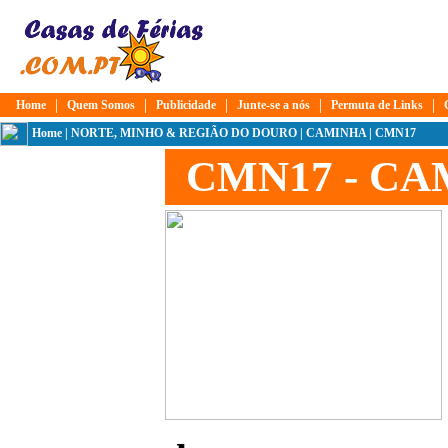
|
|
|
|
|
Home
Quem Somos
Publicidade
Junte-se a nós
Permuta de Links
Home
|
NORTE, MINHO & REGIÃO DO DOURO
|
CAMINHA
| CMN17
CMN17 - CA