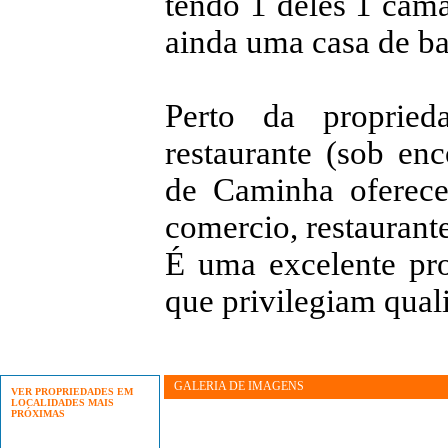
tendo 1 deles 1 cama
ainda uma casa de b
Perto da propried
restaurante (sob en
de Caminha oferec
comercio, restaurante
É uma excelente pro
que privilegiam qual
GALERIA DE IMAGENS
VER PROPRIEDADES EM
LOCALIDADES MAIS
PRÓXIMAS
Viana do Castelo