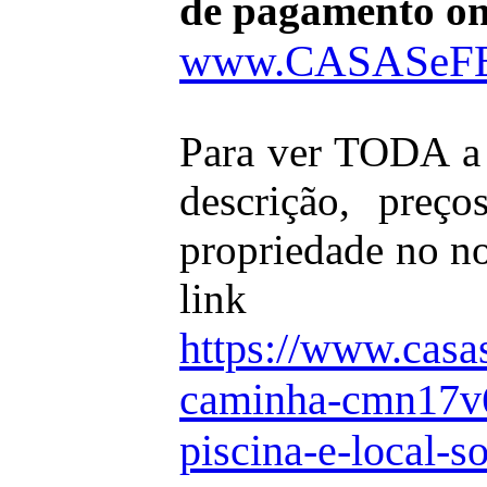
de pagamento onl
www.CASASeF
Para ver TODA a 
descrição, preço
propriedade no no
link
https://www.casas
caminha-cmn17v6
piscina-e-local-