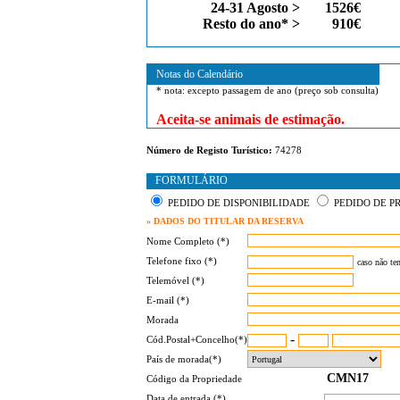
24-31 Agosto >
1526€
Resto do ano* >
910€
Notas do Calendário
* nota: excepto passagem de ano (preço sob consulta)
Aceita-se animais de estimação.
Número de Registo Turístico:
74278
FORMULÁRIO
PEDIDO DE DISPONIBILIDADE
PEDIDO DE P
» DADOS DO TITULAR DA RESERVA
Nome Completo (*)
Telefone fixo (*)
caso não te
Telemóvel (*)
E-mail (*)
Morada
-
Cód.Postal+Concelho(*)
País de morada(*)
Código da Propriedade
Data de entrada (*)