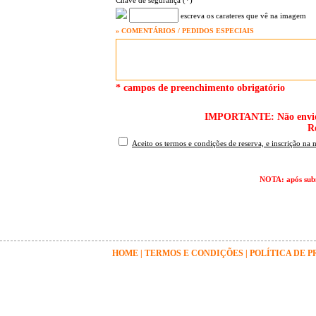
Chave de segurança (*)
escreva os carateres que vê na imagem
» COMENTÁRIOS / PEDIDOS ESPECIAIS
* campos de preenchimento obrigatório
IMPORTANTE: Não envie o 
R
Aceito os termos e condições de reserva, e inscrição na 
NOTA: após subm
HOME
|
TERMOS E CONDIÇÕES
|
POLÍTICA DE 