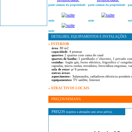
Celorico de Basto
parte comum da propriedade
parte comum da propriedade
pa
Vale de Cambra
Vila Flor
suite
suite
sui
suite
DETALHES, EQUIPAMENTOS E INSTALAÇÕES
» INTERIOR
área
: 80 m2
capacidade
: 4 pessoas
quartos:
2 quartos com cama de casal
quartos de banho:
1 partilhado c/ chuveiro, 1 privado co
cozinha:
fogão gás, forno eléctrico, frigorifico c/ congel
capsulas, micro-ondas, torradeira, ferro/tábua engomar, v
sala de estar:
p/ 6 pessoas
outras áreas:
aquecimento:
Salamandra, radiadores eléctricos portáteis 
equipamentos:
TV satélite, Internet
» ATRACTIVOS LOCAIS
PREÇOS/SEMANA
PREÇOS
(sujeitos a alterações sem aviso prévio)