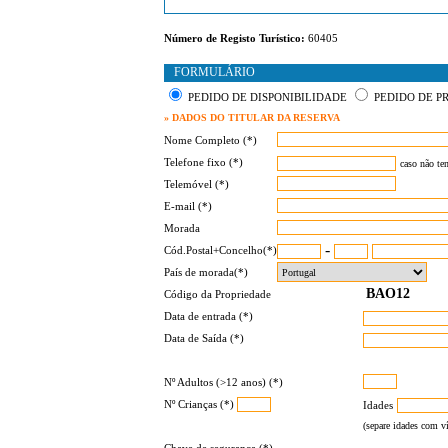
Número de Registo Turístico:
60405
FORMULÁRIO
PEDIDO DE DISPONIBILIDADE
PEDIDO DE P
» DADOS DO TITULAR DA RESERVA
Nome Completo (*)
Telefone fixo (*)
caso não te
Telemóvel (*)
E-mail (*)
Morada
-
Cód.Postal+Concelho(*)
País de morada(*)
Código da Propriedade
Data de entrada (*)
Data de Saída (*)
Nº Adultos (>12 anos) (*)
Nº Crianças (*)
Idades
(separe idades com ví