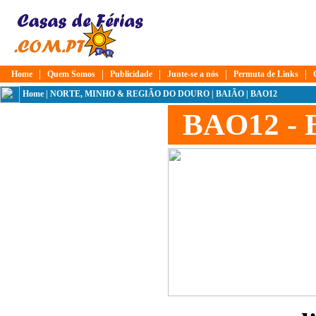
|
|
|
|
|
Home
Quem Somos
Publicidade
Junte-se a nós
Permuta de Links
Home
|
NORTE, MINHO & REGIÃO DO DOURO
|
BAIÃO
| BAO12
BAO12 - 