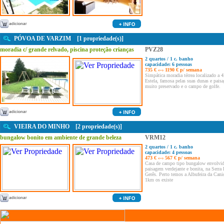
PÓVOA DE VARZIM [1 propriedade(s)]
moradia c/ grande relvado, piscina proteção crianças
PVZ28
2 quartos / 1 c. banho
capacidade: 6 pessoas
735 € ‹–› 1190 € p/ semana
Simpática moradia térrea localizado a 
Estela, famosa pelas suas dunas e pais
muito preservado e o campo de golfe.
VIEIRA DO MINHO [2 propriedade(s)]
bungalow bonito em ambiente de grande beleza
VRM12
2 quartos / 1 c. banho
capacidade: 4 pessoas
473 € ‹–› 567 € p/ semana
Casa de campo tipo bungalow envolvi
paisagem verdejante e bonita, na Serra
Gerês. Perto temos a Albufeira da Caniç
1km os existe