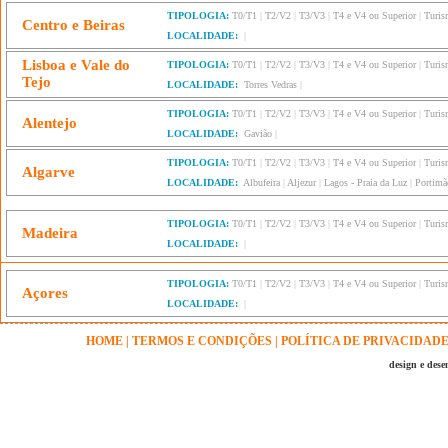
TIPOLOGIA:
T0/T1
|
T2/V2
|
T3/V3
|
T4 e V4 ou Superior
|
Turis
Centro e Beiras
LOCALIDADE:
|
Lisboa e Vale do
TIPOLOGIA:
T0/T1
|
T2/V2
|
T3/V3
|
T4 e V4 ou Superior
|
Turis
Tejo
LOCALIDADE:
Torres Vedras
|
TIPOLOGIA:
T0/T1
|
T2/V2
|
T3/V3
|
T4 e V4 ou Superior
|
Turis
Alentejo
LOCALIDADE:
Gavião
|
TIPOLOGIA:
T0/T1
|
T2/V2
|
T3/V3
|
T4 e V4 ou Superior
|
Turis
Algarve
LOCALIDADE:
Albufeira
|
Aljezur
|
Lagos - Praia da Luz
|
Portimã
TIPOLOGIA:
T0/T1
|
T2/V2
|
T3/V3
|
T4 e V4 ou Superior
|
Turis
Madeira
LOCALIDADE:
|
TIPOLOGIA:
T0/T1
|
T2/V2
|
T3/V3
|
T4 e V4 ou Superior
|
Turis
Açores
LOCALIDADE:
|
HOME
|
TERMOS E CONDIÇÕES
|
POLÍTICA DE PRIVACIDAD
design e des