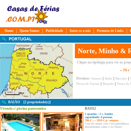
|
|
|
|
|
Home
Quem Somos
Publicidade
Junte-se a nós
Permuta de Links
Norte, Minho & 
Clique na tipologia para ver as pro
» T0 e
|
|
|
Destinos:
Amares
Baião
Barcelos
|
|
Póvoa de Varzim
Resende
Vieira do
BAIÃO [2 propriedade(s)]
Vivenda c/ piscina panoramica
BAO12
2 quartos / 2 c. banho
capacidade: 4 pessoas
700 € ‹–› 1050 € p/ semana
Casa de campo com vista panorâmica
deslumbrante sobre o rio Douro