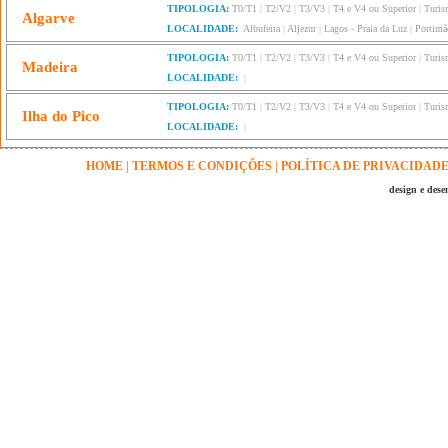
TIPOLOGIA:
T0/T1
|
T2/V2
|
T3/V3
|
T4 e V4 ou Superior
|
Turis
Algarve
LOCALIDADE:
Albufeira
|
Aljezur
|
Lagos - Praia da Luz
|
Portimã
TIPOLOGIA:
T0/T1
|
T2/V2
|
T3/V3
|
T4 e V4 ou Superior
|
Turis
Madeira
LOCALIDADE:
|
TIPOLOGIA:
T0/T1
|
T2/V2
|
T3/V3
|
T4 e V4 ou Superior
|
Turis
Ilha do Pico
LOCALIDADE:
|
HOME
|
TERMOS E CONDIÇÕES
|
POLÍTICA DE PRIVACIDAD
design e des