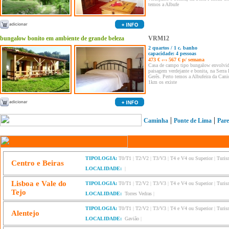
temos a Albufe
bungalow bonito em ambiente de grande beleza
VRM12
2 quartos / 1 c. banho
capacidade: 4 pessoas
473 € ‹–› 567 € p/ semana
Casa de campo tipo bungalow envolvi
paisagem verdejante e bonita, na Serra
Gerês. Perto temos a Albufeira da Caniç
1km os existe
|
|
Caminha
Ponte de Lima
Pare
TIPOLOGIA:
T0/T1
|
T2/V2
|
T3/V3
|
T4 e V4 ou Superior
|
Turis
Centro e Beiras
LOCALIDADE:
|
Lisboa e Vale do
TIPOLOGIA:
T0/T1
|
T2/V2
|
T3/V3
|
T4 e V4 ou Superior
|
Turis
Tejo
LOCALIDADE:
Torres Vedras
|
TIPOLOGIA:
T0/T1
|
T2/V2
|
T3/V3
|
T4 e V4 ou Superior
|
Turis
Alentejo
LOCALIDADE:
Gavião
|