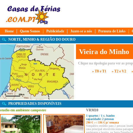
|
|
|
|
|
Home
Quem Somos
Publicidade
Junte-se a nós
Permuta de Links
NORTE, MINHO & REGIÃO DO DOURO
Vieira do Minho
Clique na tipologia para ver as pro
» T0 e T1
» T2 e V2
PROPRIEDADES DISPONÍVEIS
studio em ambiente campestre
VRM10
1 quartos / 1 c. banho
capacidade: 2 pessoas
290 € ‹–› 336 € p/ semana
Simpático estúdio para 2 pessoas inse
casa principal envolvida numa paisage
verdejante e bonita, na Serra Peneda-Ge