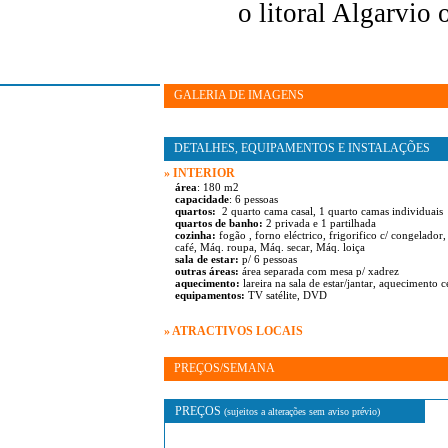
o litoral Algarvio 
GALERIA DE IMAGENS
DETALHES, EQUIPAMENTOS E INSTALAÇÕES
» INTERIOR
área
: 180 m2
capacidade
: 6 pessoas
quartos:
2 quarto cama casal, 1 quarto camas individuais
quartos de banho:
2 privada e 1 partilhada
cozinha:
fogão , forno eléctrico, frigorifico c/ congelador
café, Máq. roupa, Máq. secar, Máq. loiça
sala de estar:
p/ 6 pessoas
outras áreas:
área separada com mesa p/ xadrez
aquecimento:
lareira na sala de estar/jantar, aquecimento c
equipamentos:
TV satélite, DVD
» ATRACTIVOS LOCAIS
PREÇOS/SEMANA
PREÇOS
(sujeitos a alterações sem aviso prévio)