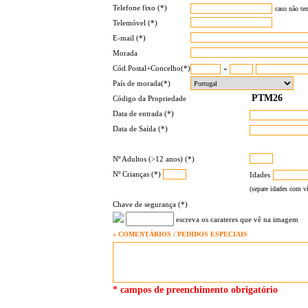
Telefone fixo (*)
caso não te
Telemóvel (*)
E-mail (*)
Morada
-
Cód.Postal+Concelho(*)
País de morada(*)
Código da Propriedade
Data de entrada (*)
Data de Saída (*)
Nº Adultos (>12 anos) (*)
Nº Crianças (*)
Idades
(separe idades com ví
Chave de segurança (*)
escreva os carateres que vê na imagem
» COMENTÁRIOS / PEDIDOS ESPECIAIS
* campos de preenchimento obrigatório