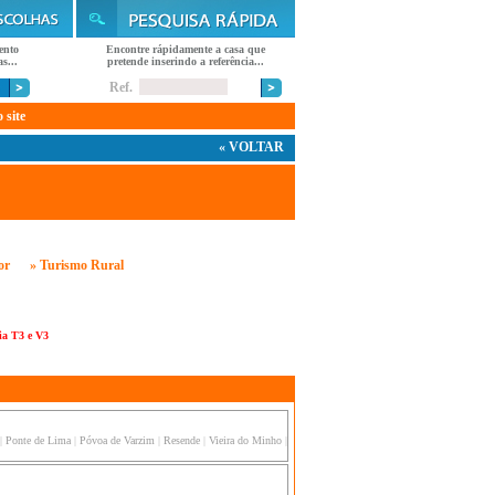
ento
Encontre rápidamente a casa que
s...
pretende inserindo a referência...
Ref.
 site
« VOLTAR
or
» Turismo Rural
ia T3 e V3
|
Ponte de Lima
|
Póvoa de Varzim
|
Resende
|
Vieira do Minho
|