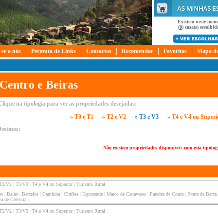
Existem neste mom
(
0
) casa(s) escolhida
|
|
|
|
|
-se a nós
Permuta de Links
Contactos
Recomendar
Favoritos
Mapa do
Centro e Beiras
Clique na tipologia para ver as propriedades desejadas:
» T0 e T1
» T2 e V2
» T3 e V3
» T4 e V4 ou Superi
estinos:
Não existem propriedades disponíveis com esta tipolog
T2/V2
|
T3/V3
|
T4 e V4 ou Superior
|
Turismo Rural
es
|
Baião
|
Barcelos
|
Caminha
|
Cinfães
|
Esposende
|
Marco de Canaveses
|
Paredes de Coura
|
Ponte da Barca
a de Cerveira
|
T2/V2
|
T3/V3
|
T4 e V4 ou Superior
|
Turismo Rural