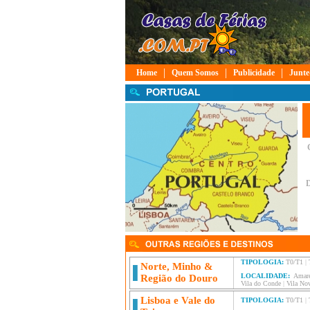
|
|
|
Home
Quem Somos
Publicidade
Junte
D
TIPOLOGIA:
T0/T1
|
Norte, Minho &
LOCALIDADE:
Amar
Região do Douro
Vila do Conde
|
Vila Nov
Lisboa e Vale do
TIPOLOGIA:
T0/T1
|