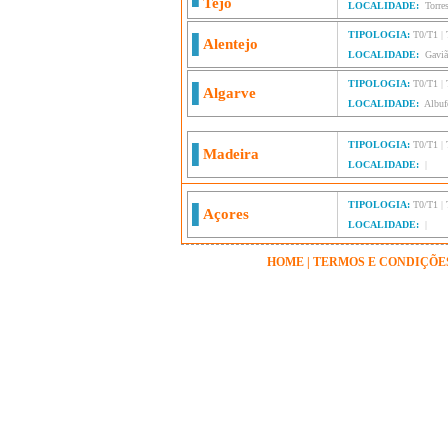
Tejo
LOCALIDADE:
Torre
TIPOLOGIA:
T0/T1
|
Alentejo
LOCALIDADE:
Gavi
TIPOLOGIA:
T0/T1
|
Algarve
LOCALIDADE:
Albuf
TIPOLOGIA:
T0/T1
|
Madeira
LOCALIDADE:
|
TIPOLOGIA:
T0/T1
|
Açores
LOCALIDADE:
|
HOME
|
TERMOS E CONDIÇÕE