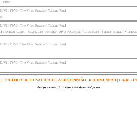
s Vedras
|
T2/V2
|
T3/V3
|
T4 e V4 ou Superior
|
Turismo Rural
ão
|
T2/V2
|
T3/V3
|
T4 e V4 ou Superior
|
Turismo Rural
eira
|
Aljezur
|
Lagos - Praia da Luz
|
Portimão - Alvor
|
Quarteira
|
Vila do Bispo - Salema - Burgau
|
Vilamour
T2/V2
|
T3/V3
|
T4 e V4 ou Superior
|
Turismo Rural
T2/V2
|
T3/V3
|
T4 e V4 ou Superior
|
Turismo Rural
S
|
POLÍTICA DE PRIVACIDADE
|
A SUA OPINIÃO
|
RECOMENDAR
|
LINKS- I
design e desenvolvimento
www.richardesign.net