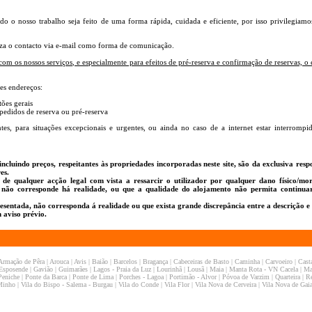
 o nosso trabalho seja feito de uma forma rápida, cuidada e eficiente, por isso privilegiamos
iza o contacto via e-mail como forma de comunicação.
om os nossos serviços, e especialmente para efeitos de pré-reserva e confirmação de reservas, o 
tes endereços:
ões gerais
edidos de reserva ou pré-reserva
s, para situações excepcionais e urgentes, ou ainda no caso de a internet estar interrompi
incluindo preços, respeitantes às propriedades incorporadas neste site, são da exclusiva resp
es.
e qualquer acção legal com vista a ressarcir o utilizador por qualquer dano físico/mor
 não corresponde há realidade, ou que a qualidade do alojamento não permita continuar
sentada, não corresponda á realidade ou que exista grande discrepância entre a descrição e 
 aviso prévio.
Armação de Pêra
|
Arouca
|
Avis
|
Baião
|
Barcelos
|
Bragança
|
Cabeceiras de Basto
|
Caminha
|
Carvoeiro
|
Cast
Esposende
|
Gavião
|
Guimarães
|
Lagos - Praia da Luz
|
Lourinhã
|
Lousã
|
Maia
|
Manta Rota - VN Cacela
|
Ma
Peniche
|
Ponte da Barca
|
Ponte de Lima
|
Porches - Lagoa
|
Portimão - Alvor
|
Póvoa de Varzim
|
Quarteira
|
R
Minho
|
Vila do Bispo - Salema - Burgau
|
Vila do Conde
|
Vila Flor
|
Vila Nova de Cerveira
|
Vila Nova de Gai