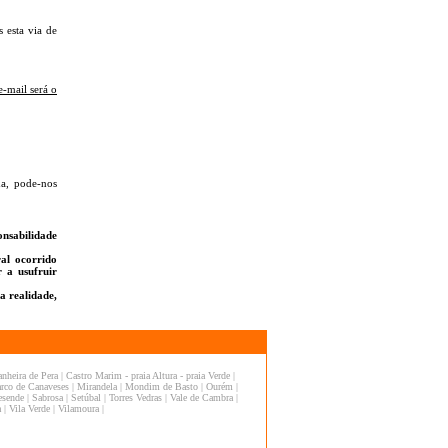
 esta via de
e-mail será o
da, pode-nos
onsabilidade
al ocorrido
 a usufruir
a realidade,
anheira de Pera
|
Castro Marim - praia Altura - praia Verde
|
rco de Canaveses
|
Mirandela
|
Mondim de Basto
|
Ourém
|
esende
|
Sabrosa
|
Setúbal
|
Torres Vedras
|
Vale de Cambra
|
a
|
Vila Verde
|
Vilamoura
|