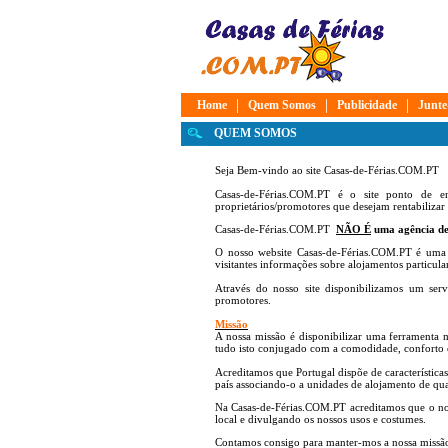
|
|
|
Home
Quem Somos
Publicidade
Junte
QUEM SOMOS
Seja Bem-vindo ao site Casas-de-Férias.COM.PT
Casas-de-Férias.COM.PT é o site ponto de 
proprietários/promotores que desejam rentabilizar
Casas-de-Férias.COM.PT
NÃO É
uma agência de
O nosso website Casas-de-Férias.COM.PT é um
visitantes informações sobre alojamentos particula
Através do nosso site disponibilizamos um serv
promotores.
Missão
A nossa missão é disponibilizar uma ferramenta m
tudo isto conjugado com a comodidade, conforto e 
Acreditamos que Portugal dispõe de características
país associando-o a unidades de alojamento de quali
Na Casas-de-Férias.COM.PT acreditamos que o nos
local e divulgando os nossos usos e costumes.
Contamos consigo para manter-mos a nossa missão