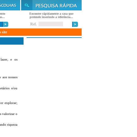
ento
Encontre rápidamente a casa que
s...
pretende inserindo a referência...
Ref.
 site
lazer, e os
o aos nossos
etários e/ou
or explorar;
s valorizar o
ando riqueza