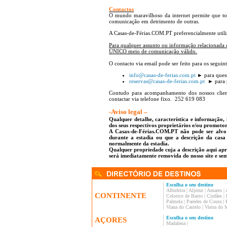
Contactos
O mundo maravilhoso da internet permite que todo
comunicação em detrimento de outras.
A Casas-de-Férias.COM.PT preferencialmente util
Para qualquer assunto ou informação relacionada c
ÚNICO meio de comunicação válido.
O contacto via email pode ser feito para os seguin
info@casas-de-ferias.com.pt
► para quest
reservas@casas-de-ferias.com.pt
► para p
Contudo para acompanhamento dos nossos cliente
contactar via telefone fixo. 252 619 083
-Aviso legal –
Qualquer detalhe, característica e informação, 
dos seus respectivos proprietários e/ou promotor
A Casas-de-Férias.COM.PT não pode ser alvo d
durante a estadia ou que a descrição da casa
normalmente da estadia.
Qualquer propriedade cuja a descrição aqui apre
será imediatamente removida do nosso site e sem
Escolha o seu destino
Albufeira
|
Aljezur
|
Amares
|
CONTINENTE
Celorico de Basto
|
Cinfães
|
Palmela
|
Paredes de Coura
|
Viana do Castelo
|
Vieira do 
Escolha o seu destino
AÇORES
Madalena
|