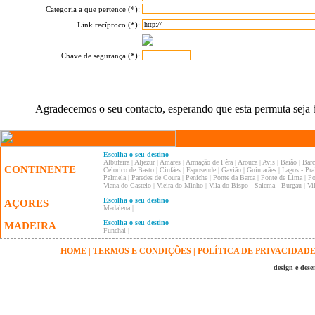
Categoria a que pertence (*):
Link recíproco (*):
Chave de segurança (*):
Agradecemos o seu contacto, esperando que esta permuta seja 
Escolha o seu destino
Albufeira
|
Aljezur
|
Amares
|
Armação de Pêra
|
Arouca
|
Avis
|
Baião
|
Barc
CONTINENTE
Celorico de Basto
|
Cinfães
|
Esposende
|
Gavião
|
Guimarães
|
Lagos - Pra
Palmela
|
Paredes de Coura
|
Peniche
|
Ponte da Barca
|
Ponte de Lima
|
Po
Viana do Castelo
|
Vieira do Minho
|
Vila do Bispo - Salema - Burgau
|
Vi
Escolha o seu destino
AÇORES
Madalena
|
Escolha o seu destino
MADEIRA
Funchal
|
HOME
|
TERMOS E CONDIÇÕES
|
POLÍTICA DE PRIVACIDAD
design e des