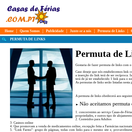
|
|
|
|
|
Home
Quem Somos
Publicidade
Junte-se a nós
Permuta de Links
PERMUTA DE LINKS
Permuta de L
Gostaria de fazer permuta de links com o
Caso deseje que nós estabelecemos link c
a inserção do link terá de ser recíproca. 
terá de já ter estabelecido 1 link para o no
As permutas de links serão listadas nesta 
A permuta de links obedecerá aos seguinte
Não aceitamos permuta d
►
1. concorrentes ao serviço Casas-de-Fér
propriedades, e outros tipo de alojamento 
2. Conteúdos para Adultos
3. Casinos online
4. Que promovam a venda de medicamentos online, excepção feita a Farmácias nacionais
5. “Link Farms”: grupo de páginas, todas com links para o mesmo site e, provavelmen