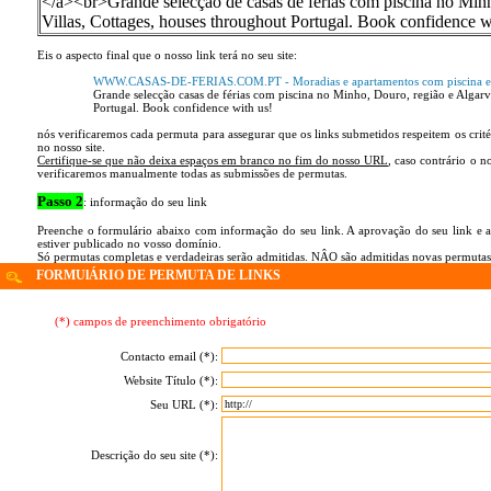
</a><br>Grande selecção de casas de férias com piscina no Minh
Villas, Cottages, houses throughout Portugal. Book confidence w
Eis o aspecto final que o nosso link terá no seu site:
WWW.CASAS-DE-FERIAS.COM.PT - Moradias e apartamentos com piscina em Po
Grande selecção casas de férias com piscina no Minho, Douro, região e Algarve - S
Portugal. Book confidence with us!
nós verificaremos cada permuta para assegurar que os links submetidos respeitem os crité
no nosso site.
Certifique-se que não deixa espaços em branco no fim do nosso URL
, caso contrário o n
verificaremos manualmente todas as submissões de permutas.
Passo 2
: informação do seu link
Preenche o formulário abaixo com informação do seu link. A aprovação do seu link e a p
estiver publicado no vosso domínio.
Só permutas completas e verdadeiras serão admitidas. NÂO são admitidas novas permutas
FORMUlÁRIO DE PERMUTA DE LINKS
(*) campos de preenchimento obrigatório
Contacto email (*):
Website Título (*):
Seu URL (*):
Descrição do seu site (*):