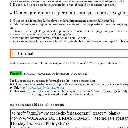
posicionamento de um site para o termo usado no texto âncora nos resultados de busca
6. De conteúdo considerado inapropriado, e não abrangido nas categorias acima
Damos preferência a permuta com sites com as seguinte
►
1. O acesso à página dos Links deve ser feita directamente a partir da HomePage
2. Sites de serviços complementares ao arrendamento de propriedade: restaurantes, alug
etc.
3. sites com o Google PageRank de - pelo menos - nível 2. O seu pagerank pode ser enco
4. sites com aspecto cuidado e fácil navegação
5. a página das permutas deve estar indexada pelo Google
6. a página onde se localiza a secção de permuta de links, não deve ter mais que 50 links 
Link textual
Pode acrescentar um link com texto para Casas-de-Férias.COM.PT a partir do seu site
Passo 1
: adicionar www.casas-de-ferias.com.pt ao seu site!
Por favor utilize a seguinte informação no link para o nosso site:
►1 Titulo: www.casas-de-ferias.com.pt - Moradias e apartamentos com piscina em Portuga
► Url:
http://www.casas-de-ferias.com.pt
► Descrição: Grande selecção casas de férias com piscina no Minho, Douro, região e Algar
throughout Portugal. Book confidence with us!
copie o seguinte código e cole no seu site
<a href="http://www.casas-de-ferias.com.pt" target =_blank>
<b>WWW.CASAS-DE-FERIAS.COM.PT - Moradias e apartamentos
Holiday Houses in Portugal</b>